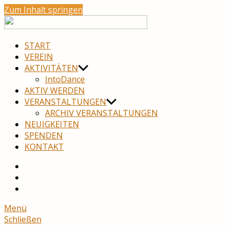
Zum Inhalt springen
move
neuro
START
VEREIN
AKTIVITÄTEN
IntoDance
AKTIV WERDEN
VERANSTALTUNGEN
ARCHIV VERANSTALTUNGEN
NEUIGKEITEN
SPENDEN
KONTAKT
YouTube
Facebook
Menü
Schließen