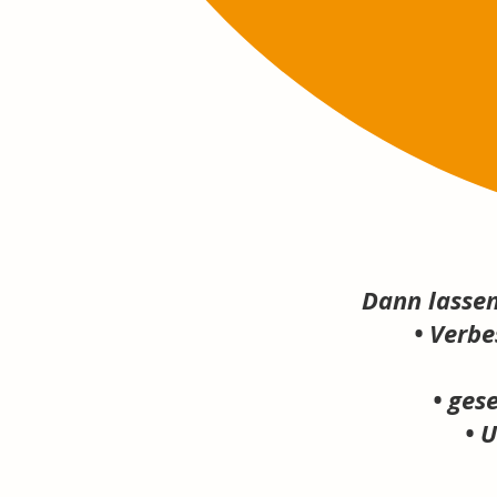
Dann lasse
• Verb
• ges
• 