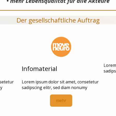
• mehr Lebensqualität für alle Akteure
Der gesellschaftliche Auftrag
Lorem 
Infomaterial
sadips
setetur
Lorem ipsum dolor sit amet, consetetur
my
sadipscing elitr, sed diam nonumy
mehr