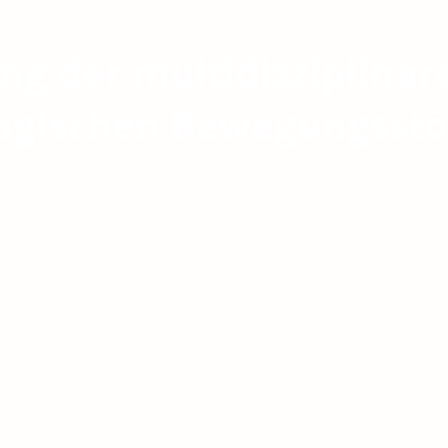
ung der multidisziplina
ogischen Bewegungsst