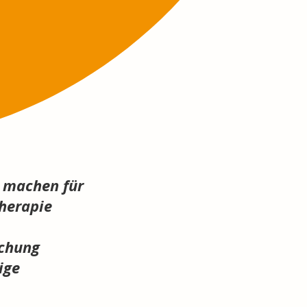
 machen für
herapie
achung
ige