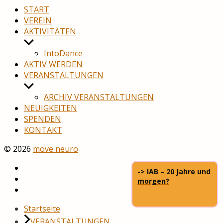
START
VEREIN
AKTIVITÄTEN
Untermenü
anzeigen
IntoDance
AKTIV WERDEN
VERANSTALTUNGEN
Untermenü
anzeigen
ARCHIV VERANSTALTUNGEN
NEUIGKEITEN
SPENDEN
KONTAKT
© 2026
move neuro
-> IAB – 20 Jahre und
YouTube
morgen?
Facebook
Startseite
VERANSTALTUNGEN