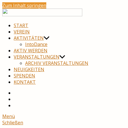
Zum Inhalt springen
move
neuro
START
VEREIN
AKTIVITÄTEN
IntoDance
AKTIV WERDEN
VERANSTALTUNGEN
ARCHIV VERANSTALTUNGEN
NEUIGKEITEN
SPENDEN
KONTAKT
YouTube
Facebook
Menü
Schließen