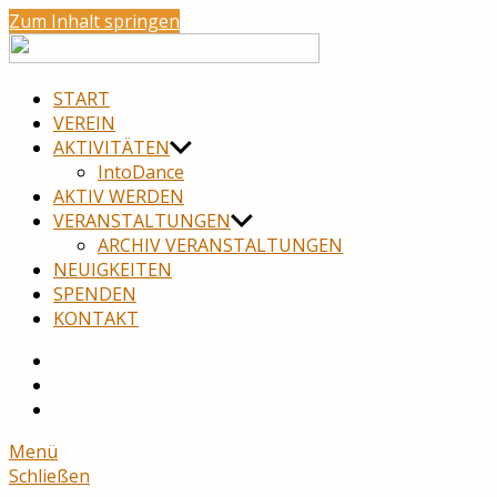
Zum Inhalt springen
move
neuro
START
VEREIN
AKTIVITÄTEN
IntoDance
AKTIV WERDEN
VERANSTALTUNGEN
ARCHIV VERANSTALTUNGEN
NEUIGKEITEN
SPENDEN
KONTAKT
YouTube
Facebook
Menü
Schließen