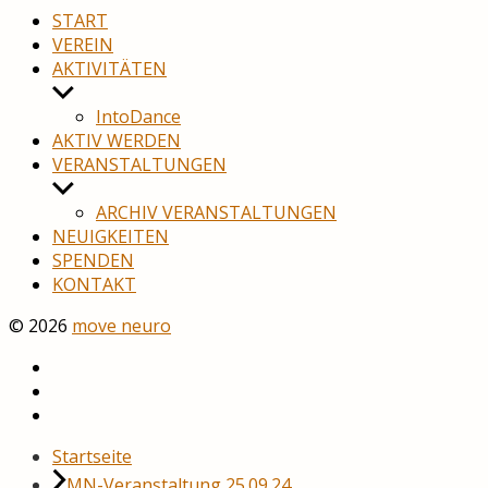
START
VEREIN
AKTIVITÄTEN
Untermenü
anzeigen
IntoDance
AKTIV WERDEN
VERANSTALTUNGEN
Untermenü
anzeigen
ARCHIV VERANSTALTUNGEN
NEUIGKEITEN
SPENDEN
KONTAKT
© 2026
move neuro
YouTube
Facebook
Startseite
MN-Veranstaltung 25.09.24