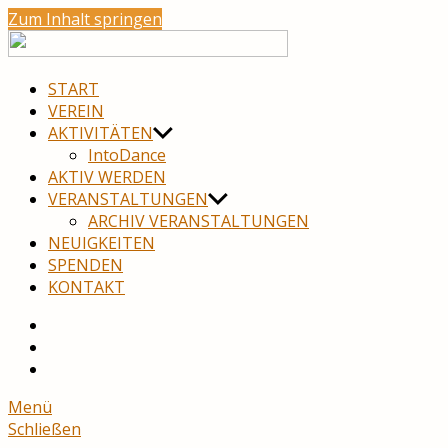
Zum Inhalt springen
move
neuro
START
VEREIN
AKTIVITÄTEN
IntoDance
AKTIV WERDEN
VERANSTALTUNGEN
ARCHIV VERANSTALTUNGEN
NEUIGKEITEN
SPENDEN
KONTAKT
YouTube
Facebook
Menü
Schließen