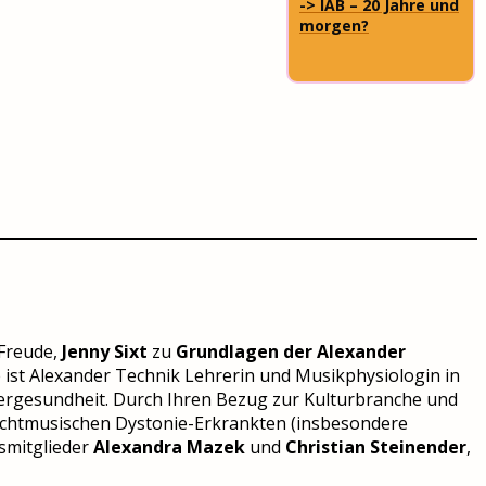
-> IAB – 20 Jahre und
morgen?
 Freude,
Jenny Sixt
zu
Grundlagen der Alexander
e ist Alexander Technik Lehrerin und Musikphysiologin in
kergesundheit. Durch Ihren Bezug zur Kulturbranche und
 nichtmusischen Dystonie-Erkrankten (insbesondere
nsmitglieder
Alexandra Mazek
und
Christian Steinender
,