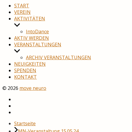
START
VEREIN
AKTIVITÄTEN
Untermenü
anzeigen
IntoDance
AKTIV WERDEN
VERANSTALTUNGEN
Untermenü
anzeigen
ARCHIV VERANSTALTUNGEN
NEUIGKEITEN
SPENDEN
KONTAKT
© 2026
move neuro
YouTube
Facebook
Startseite
MN-Veranstaltung 15.05.24